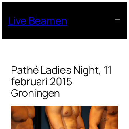
Ga
naar
Live Beamen
de
inhoud
Pathé Ladies Night, 11
februari 2015
Groningen