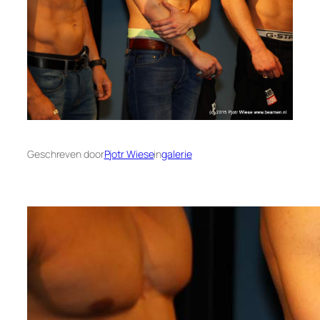
Geschreven door
Pjotr Wiese
in
galerie