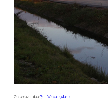
Geschreven door
Pjotr Wiese
in
galerie