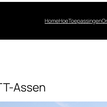
Home
Hoe
Toepassingen
Or
TT-Assen