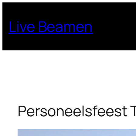
Ga
naar
Live Beamen
de
inhoud
Personeelsfeest 