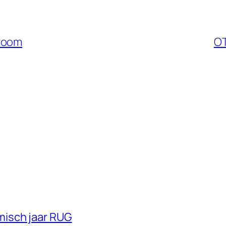
 zoom
OT
misch jaar RUG