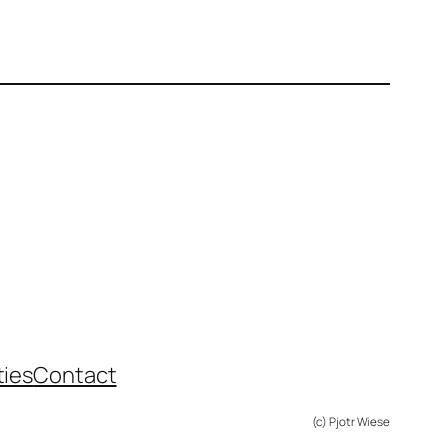
ties
Contact
(c) Pjotr Wiese